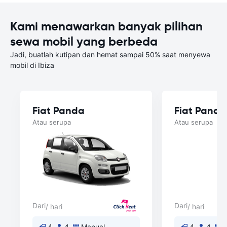
Kami menawarkan banyak pilihan
sewa mobil yang berbeda
Jadi, buatlah kutipan dan hemat sampai 50% saat menyewa
mobil di Ibiza
Fiat Panda
Fiat Panda
Atau serupa
Atau serupa
Dari
Dari
/ hari
/ hari
4
4
Manual
4
4
M