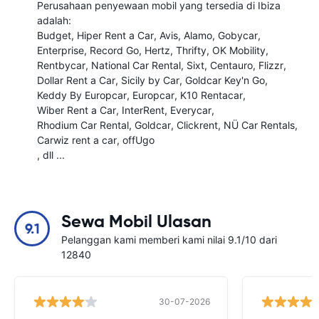
Perusahaan penyewaan mobil yang tersedia di Ibiza
adalah:
Budget
Hiper Rent a Car
Avis
Alamo
Gobycar
Enterprise
Record Go
Hertz
Thrifty
OK Mobility
Rentbycar
National Car Rental
Sixt
Centauro
Flizzr
Dollar Rent a Car
Sicily by Car
Goldcar Key'n Go
Keddy By Europcar
Europcar
K10 Rentacar
Wiber Rent a Car
InterRent
Everycar
Rhodium Car Rental
Goldcar
Clickrent
NÜ Car Rentals
Carwiz rent a car
offUgo
, dll ...
Sewa Mobil Ulasan
9.1
Pelanggan kami memberi kami nilai 9.1/10 dari
12840
30-07-2026