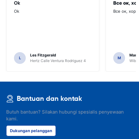
Ok
Все ок, хо
Ok
Все ок, хоро
Les Fitzgerald
Mark
L
M
Hertz Calle Ventura Rodriguez 4
Wiber
Bantuan dan kontak
Butuh bantuan? Silakan hubungi spesialis penyewaan
kami.
Dukungan pelanggan