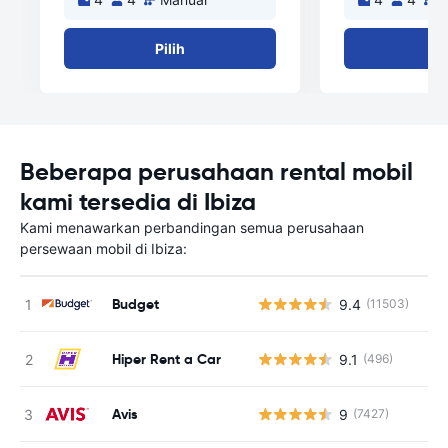
Pilih
Pi
Beberapa perusahaan rental mobil
kami tersedia di Ibiza
Kami menawarkan perbandingan semua perusahaan
persewaan mobil di Ibiza:
Budget
9.4
(11503)
Hiper Rent a Car
9.1
(496)
Avis
9
(7427)