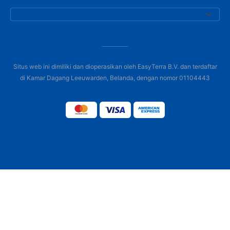
Situs web ini dimiliki dan dioperasikan oleh EasyTerra B.V. dan terdaftar
di Kamar Dagang Leeuwarden, Belanda, dengan nomor 01104443