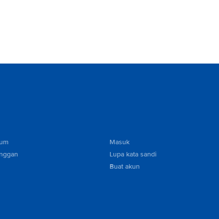
mum
Masuk
anggan
Lupa kata sandi
Buat akun