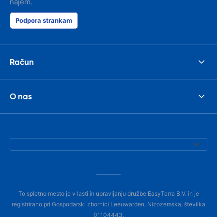
najem.
Podpora strankam
Račun
O nas
To spletno mesto je v lasti in upravljanju družbe EasyTerra B.V. in je
registrirano pri Gospodarski zbornici Leeuwarden, Nizozemska, številka
01104443.