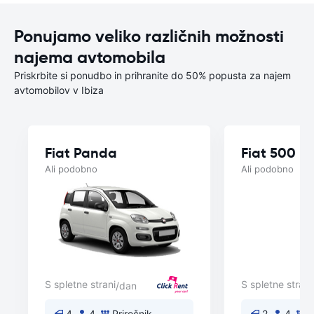
Ponujamo veliko različnih možnosti
najema avtomobila
Priskrbite si ponudbo in prihranite do 50% popusta za najem
avtomobilov v Ibiza
Fiat Panda
Fiat 500
Ali podobno
Ali podobno
S spletne strani
S spletne strani
/dan
4
4
Priročnik
2
4
P