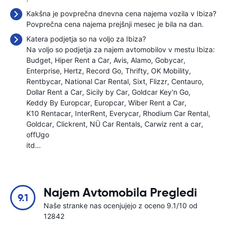
Kakšna je povprečna dnevna cena najema vozila v Ibiza?
Povprečna cena najema prejšnji mesec je bila
na dan.
Katera podjetja so na voljo za Ibiza?
Na voljo so podjetja za najem avtomobilov v mestu Ibiza:
Budget
Hiper Rent a Car
Avis
Alamo
Gobycar
Enterprise
Hertz
Record Go
Thrifty
OK Mobility
Rentbycar
National Car Rental
Sixt
Flizzr
Centauro
Dollar Rent a Car
Sicily by Car
Goldcar Key'n Go
Keddy By Europcar
Europcar
Wiber Rent a Car
K10 Rentacar
InterRent
Everycar
Rhodium Car Rental
Goldcar
Clickrent
NÜ Car Rentals
Carwiz rent a car
offUgo
itd…
Najem Avtomobila Pregledi
9.1
Naše stranke nas ocenjujejo z oceno 9.1/10 od
12842