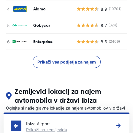
Alamo
8.9
S s
(10701)
Gobycar
8.7
S s
(624)
Enterprise
8.6
S s
(2409)
Prikaži vsa podjetja za najem
Zemljevid lokacij za najem
avtomobila v državi Ibiza
Oglejte si naše glavne lokacije za najem avtomobilov v državi
Ibiza
Ibiza Airport
Prikaži na zemljevidu