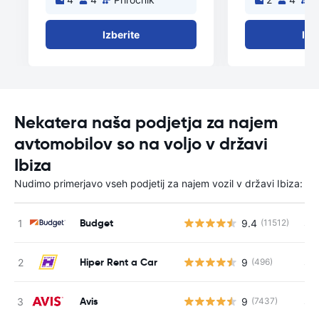
Izberite
Izb
Nekatera naša podjetja za najem
avtomobilov so na voljo v državi
Ibiza
Nudimo primerjavo vseh podjetij za najem vozil v državi Ibiza:
Budget
9.4
S s
(11512)
Hiper Rent a Car
9
S s
(496)
Avis
9
S s
(7437)