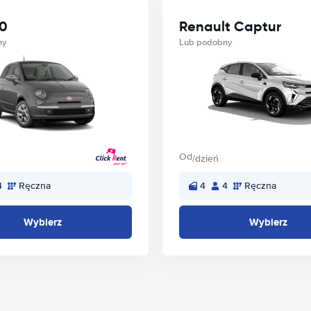
00
Renault Captur
ny
Lub podobny
Od
/dzień
4
Ręczna
4
4
Ręczna
Wybierz
Wybierz