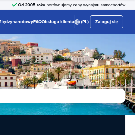
Od 2005 roku
porównujemy ceny wynajmu samochodów
Międzynarodowy
FAQ
Obsługa klienta
(PL)
Zaloguj się