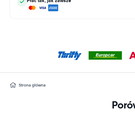
Płać tak, jak zawsze
Strona główna
Poró