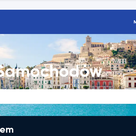
 Samochodów
jem