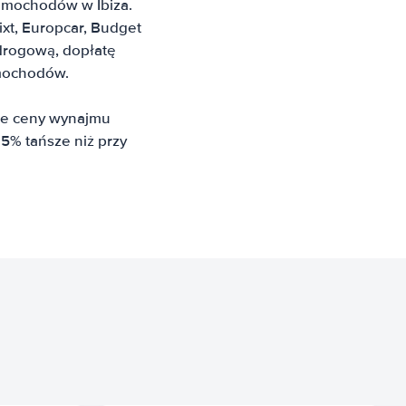
samochodów w Ibiza.
Sixt, Europcar, Budget
 drogową, dopłatę
amochodów.
sze ceny wynajmu
5% tańsze niż przy