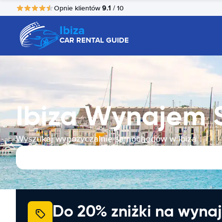
9.1
Opnie klientów
/ 10
Ibiza
CAR RENTAL GUIDE
Ibiza Wynajem
Wyszukaj wypożyczalnię samochodów w Ibiza
Do 20% zniżki na wyna