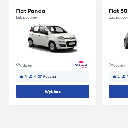
Fiat Panda
Fiat 5
Lub podobny
Lub podob
Od
Od
/dzień
/dzień
4
4
Ręczna
2
Wybierz