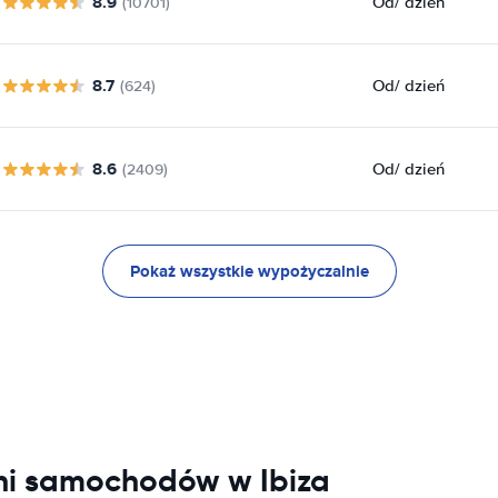
8.9
Od
/ dzień
(10701)
8.7
Od
/ dzień
(624)
8.6
Od
/ dzień
(2409)
Pokaż wszystkie wypożyczalnie
lni samochodów w Ibiza