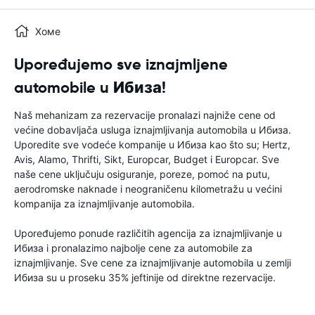
Хоме
Upoređujemo sve iznajmljene
automobile u Ибиза!
Naš mehanizam za rezervacije pronalazi najniže cene od
većine dobavljača usluga iznajmljivanja automobila u Ибиза.
Uporedite sve vodeće kompanije u Ибиза kao što su; Hertz,
Avis, Alamo, Thrifti, Sikt, Europcar, Budget i Europcar. Sve
naše cene uključuju osiguranje, poreze, pomoć na putu,
aerodromske naknade i neograničenu kilometražu u većini
kompanija za iznajmljivanje automobila.
Upoređujemo ponude različitih agencija za iznajmljivanje u
Ибиза i pronalazimo najbolje cene za automobile za
iznajmljivanje. Sve cene za iznajmljivanje automobila u zemlji
Ибиза su u proseku 35% jeftinije od direktne rezervacije.