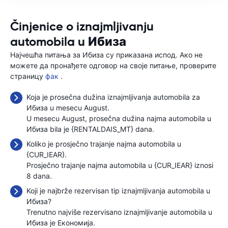
Činjenice o iznajmljivanju
automobila u Ибиза
Најчешћа питања за Ибиза су приказана испод. Ако не
можете да пронађете одговор на своје питање, проверите
страницу
фак
.
Koja je prosečna dužina iznajmljivanja automobila za
Ибиза u mesecu August.
U mesecu August, prosečna dužina najma automobila u
Ибиза bila je {RENTALDAIS_MT} dana.
Koliko je prosječno trajanje najma automobila u
{CUR_IEAR}.
Prosječno trajanje najma automobila u {CUR_IEAR} iznosi
8 dana.
Koji je najbrže rezervisan tip iznajmljivanja automobila u
Ибиза?
Trenutno najviše rezervisano iznajmljivanje automobila u
Ибиза je Економија.