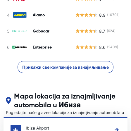
Alamo
8.9
(10701)
Gobycar
8.7
(624)
Enterprise
8.6
(2409)
Прикажи све компаније за изнајмљивање
Mapa lokacija za iznajmljivanje
automobila u Ибиза
Pogledajte naše glavne lokacije za iznajmljivanje automobila u
{COUNTRI}
Ibiza Airport