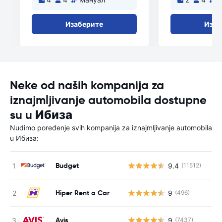
Изаберите
Изаб
Neke od naših kompanija za
iznajmljivanje automobila dostupne
su u Ибиза
Nudimo poređenje svih kompanija za iznajmljivanje automobila
u Ибиза:
Budget
9.4
(11512)
Hiper Rent a Car
9
(496)
Avis
9
(7437)