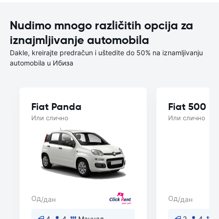
Nudimo mnogo različitih opcija za
iznajmljivanje automobila
Dakle, kreirajte predračun i uštedite do 50% na iznamljivanju
automobila u Ибиза
Fiat Panda
Fiat 500
Или слично
Или слично
Од
Од
/дан
/дан
4
4
Мануал
2
4
М