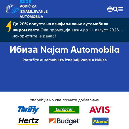
Ibiza
VODIČ ZA
IZNAMLJIVANJE
AUTOMOBILA
До 20% попуста на изнајмљивање аутомобила
широм света
Ова промоција важи до 11. август 2026. -
искористите је данас!
Ибиза Najam Automobila
Potražite automobil za iznajmljivanje u Ибиза
Упоређујемо све познате добављаче