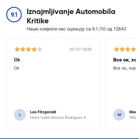
Iznajmljivanje Automobila
9.1
Kritike
Наши клијенти нас оцењују са 9.1 /10 од 12842
30-07-2026
Ok
Все ок, хо
Ok
Все ок, хоро
Les Fitzgerald
Mark
L
M
Hertz Calle Ventura Rodriguez 4
Wiber