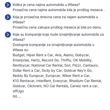
Kolika je cena najma automobila u Ибиза?
Prosečna cena najma automobila bila je prošlog meseca
.
Koja je prosečna dnevna cena za najam automobila u
Ибиза?
Prosečna cena zakupa prošlog meseca je bila
po danu.
Koje su kompanije koje nude iznajmljivanje automobila za
Ибиза?
Dostupne kompanije za iznajmljivanje automobila u
Ибиза su:
Budget
Hiper Rent a Car
Avis
Alamo
Gobycar
Enterprise
Hertz
Record Go
Thrifty
OK Mobility
Rentbycar
National Car Rental
Sixt
Flizzr
Centauro
Dollar Rent a Car
Sicily by Car
Goldcar Key'n Go
Keddy By Europcar
Europcar
Wiber Rent a Car
K10 Rentacar
InterRent
Everycar
Rhodium Car Rental
Goldcar
Clickrent
NÜ Car Rentals
Carwiz rent a car
offUgo
itd.…