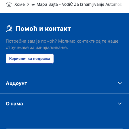
Хоме
🚙 Mapa Sajta - VodiČ Za Iznamljivanje Automobila
Помоћ и контакт
Потребна вам је помоћ? Молимо контактирајте наше
стручњаке за изнајмљивање.
Корисничка подршка
Аццоунт
О нама