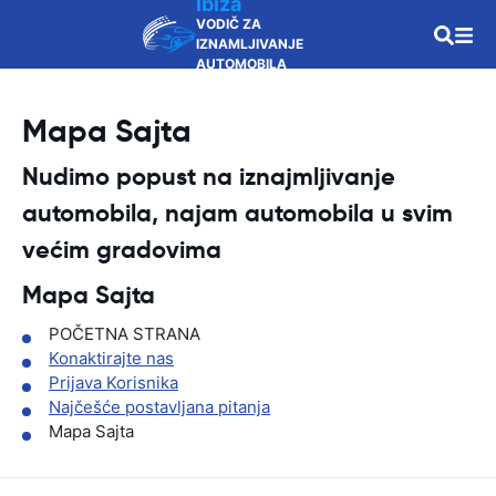
Ibiza
VODIČ ZA
IZNAMLJIVANJE
AUTOMOBILA
Mapa Sajta
Nudimo popust na iznajmljivanje
automobila, najam automobila u svim
većim gradovima
Mapa Sajta
POČETNA STRANA
Konaktirajte nas
Prijava Korisnika
Najčešće postavljana pitanja
Mapa Sajta