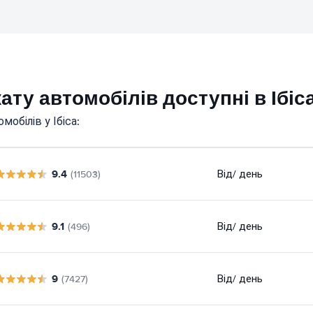
ату автомобілів доступні в Ібіс
обілів у Ібіса:
9.4
Від
/ день
(11503)
9.1
Від
/ день
(496)
9
Від
/ день
(7427)