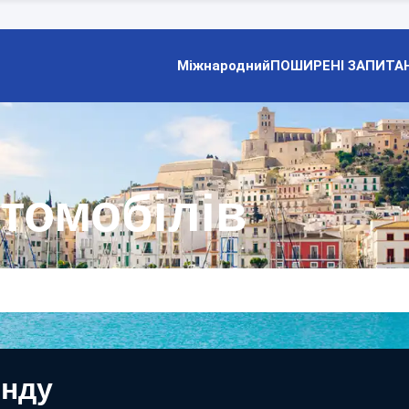
Міжнародний
ПОШИРЕНІ ЗАПИТА
втомобілів
енду