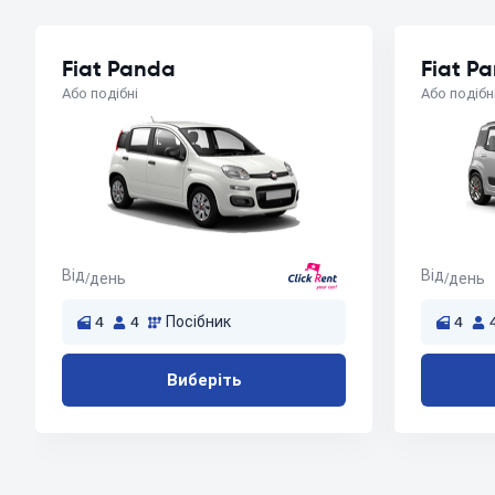
Fiat Panda
Fiat P
Або подібні
Або подібн
Від
Від
/день
/день
4
4
Посібник
4
Виберіть