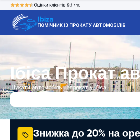
9.1
Оцінки клієнтів
/ 10
Ibiza
ПОМІЧНИК ІЗ ПРОКАТУ АВТОМОБІЛІВ
Ібіса Прокат а
Шукати автомобіль напрокат у Ібіса
Знижка до 20% на ор