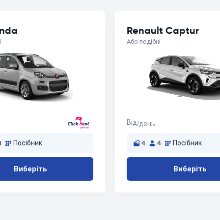
anda
Renault Captur
і
Або подібні
Від
/день
4
Посібник
4
4
Посібник
Виберіть
Виберіть