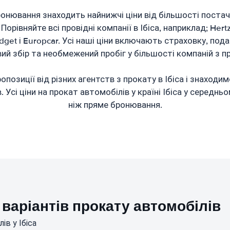
онювання знаходить найнижчі ціни від більшості постач
 Порівняйте всі провідні компанії в Ібіса, наприклад; Hertz, 
Budget і Europcar. Усі наші ціни включають страховку, под
ий збір та необмежений пробіг у більшості компаній з п
позиції від різних агентств з прокату в Ібіса і знаходим
 Усі ціни на прокат автомобілів у країні Ібіса у середн
ніж пряме бронювання.
варіантів прокату автомобілів
ів у Ібіса