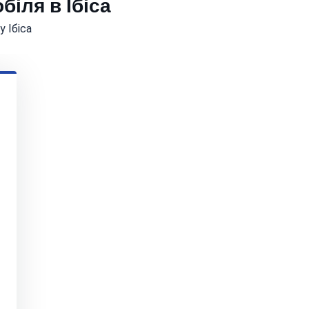
біля в Ібіса
 Ібіса