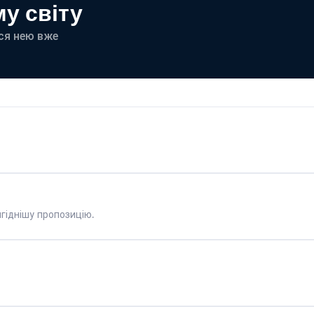
у світу
еся нею вже
гіднішу пропозицію.