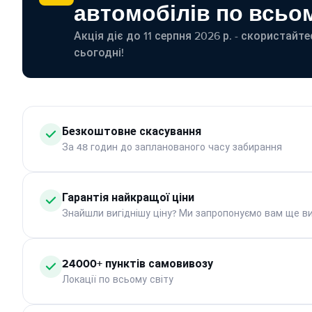
автомобілів по всьом
Акція діє до 11 серпня 2026 р. - скористайт
сьогодні!
Безкоштовне скасування
За 48 годин до запланованого часу забирання
Гарантія найкращої ціни
Знайшли вигіднішу ціну? Ми запропонуємо вам ще ви
24000+ пунктів самовивозу
Локації по всьому світу