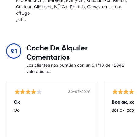
K10 Rentacar
InterRent
Everycar
Rhodium Car Rental
Goldcar
Clickrent
NÜ Car Rentals
Carwiz rent a car
offUgo
, etc.
Coche De Alquiler
9.1
Comentarios
Los clientes nos puntúan con un 9.1/10 de 12842
valoraciones
30-07-2026
Ok
Все ок, хо
Ok
Все ок, хоро