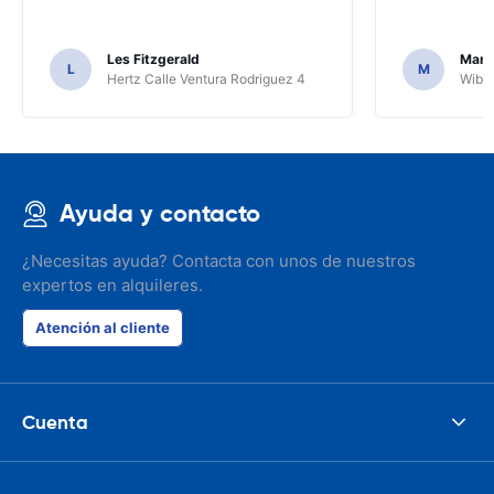
Les Fitzgerald
Mark
L
M
Hertz Calle Ventura Rodriguez 4
Wiber
Ayuda y contacto
¿Necesitas ayuda? Contacta con unos de nuestros
expertos en alquileres.
Atención al cliente
Cuenta