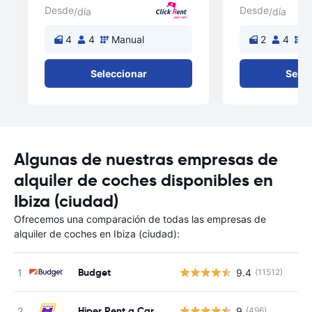
Desde
Desde
/día
/día
4
4
Manual
2
4
M
Seleccionar
Selec
Algunas de nuestras empresas de
alquiler de coches disponibles en
Ibiza (ciudad)
Ofrecemos una comparación de todas las empresas de
alquiler de coches en Ibiza (ciudad):
Budget
9.4
(11512)
Hiper Rent a Car
9
(496)