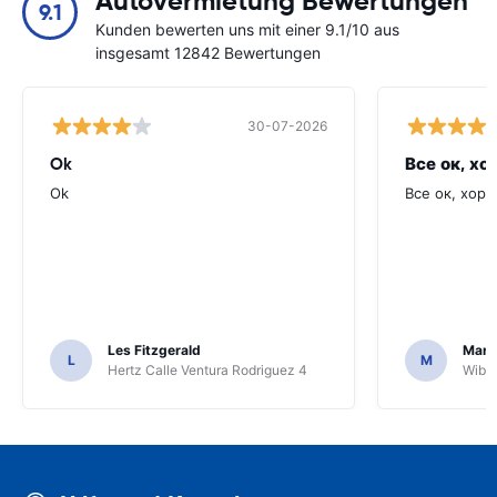
Autovermietung Bewertungen
9.1
Kunden bewerten uns mit einer 9.1/10 aus
insgesamt 12842 Bewertungen
30-07-2026
Ok
Все ок, хо
Ok
Все ок, хоро
Les Fitzgerald
Mark
L
M
Hertz Calle Ventura Rodriguez 4
Wiber