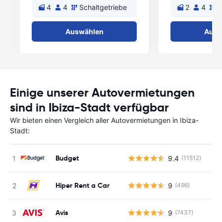
4
4
Schaltgetriebe
2
4
S
Auswählen
Ausw
Einige unserer Autovermietungen
sind in Ibiza-Stadt verfügbar
Wir bieten einen Vergleich aller Autovermietungen in Ibiza-
Stadt:
Budget
9.4
(11512)
Hiper Rent a Car
9
(496)
Avis
9
(7437)