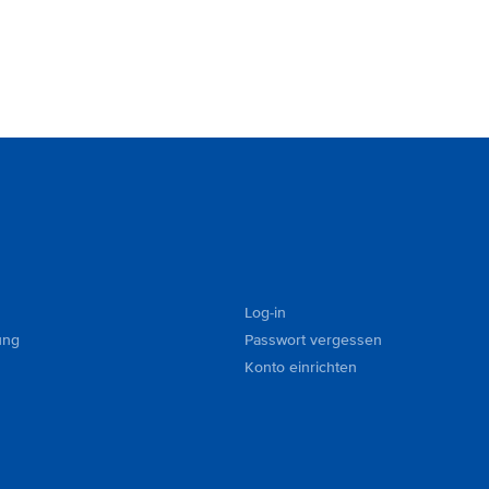
Log-in
ung
Passwort vergessen
Konto einrichten