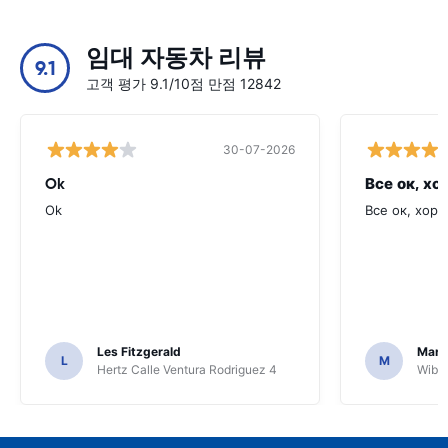
임대 자동차 리뷰
9.1
고객 평가 9.1/10점 만점 12842
30-07-2026
Ok
Все ок, хо
Ok
Все ок, хоро
Les Fitzgerald
Mark
L
M
Hertz Calle Ventura Rodriguez 4
Wiber