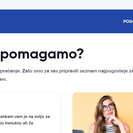
POG
o pomagamo?
rašanje. Zato smo za vas pripravili seznam najpogosteje za
am.
ankam vam je na voljo za
šo trenutno ali že