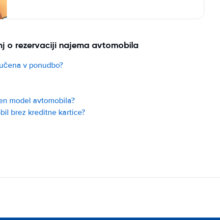
nj o rezervaciji najema avtomobila
ljučena v ponudbo?
čen model avtomobila?
l brez kreditne kartice?