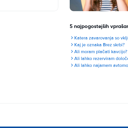
5 najpogostejših vpraša
Katera zavarovanja so vk
Kaj je oznaka Brez skrbi?
Ali moram plačati kavcijo?
Ali lahko rezerviram dolo
Ali lahko najamem avtomobi