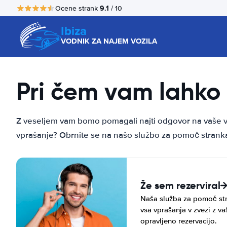
9.1
Ocene strank
/ 10
Ibiza
VODNIK ZA NAJEM VOZILA
Pri čem vam lahk
Z veseljem vam bomo pomagali najti odgovor na vaše vp
vprašanje? Obrnite se na našo službo za pomoč strank
Že sem rezerviral
Naša služba za pomoč str
vsa vprašanja v zvezi z va
opravljeno rezervacijo.